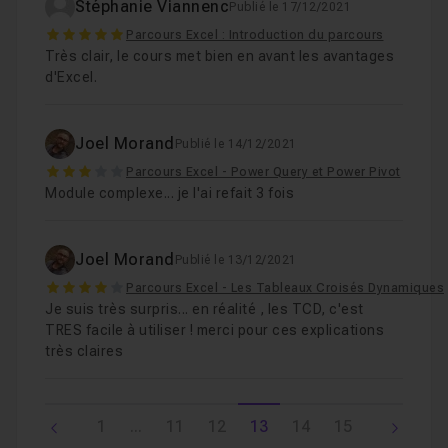
Stéphanie Viannenc
Publié le 17/12/2021
5
Parcours Excel : Introduction du parcours
Très clair, le cours met bien en avant les avantages
d'Excel.
Joel Morand
Publié le 14/12/2021
3
Parcours Excel - Power Query et Power Pivot
Module complexe... je l'ai refait 3 fois
Joel Morand
Publié le 13/12/2021
4
Parcours Excel - Les Tableaux Croisés Dynamiques
Je suis très surpris... en réalité , les TCD, c'est
TRES facile à utiliser ! merci pour ces explications
très claires
1
...
11
12
13
14
15