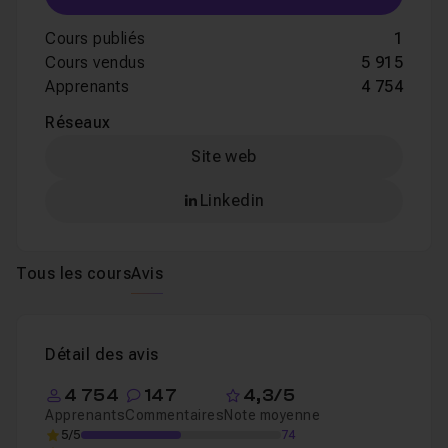
Cours publiés
1
Cours vendus
5 915
Apprenants
4 754
Réseaux
Site web
Linkedin
Tous les cours
Avis
Détail des avis
4 754
147
4,3/5
Apprenants
Commentaires
Note moyenne
5/5
74