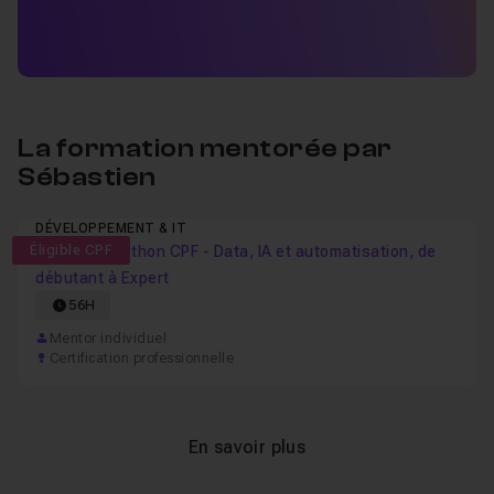
La formation mentorée par
Sébastien
DÉVELOPPEMENT & IT
Éligible CPF
Formation Python CPF - Data, IA et automatisation, de
débutant à Expert
56H
Mentor individuel
Certification professionnelle
En savoir plus