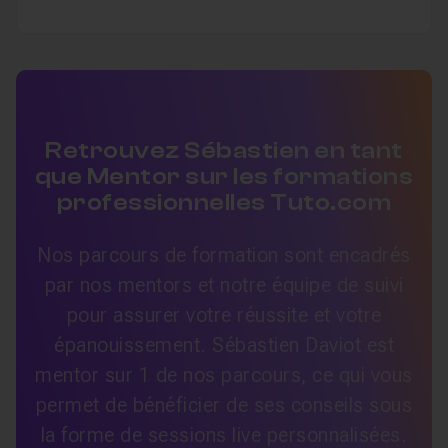
Retrouvez Sébastien en tant
que Mentor sur les formations
professionnelles Tuto.com
Nos parcours de formation sont encadrés
par nos mentors et notre équipe de suivi
pour assurer votre réussite et votre
épanouissement. Sébastien Daviot est
mentor sur 1 de nos parcours, ce qui vous
permet de bénéficier de ses conseils sous
la forme de sessions live personnalisées.