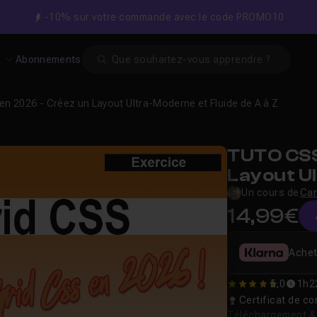
-10% sur votre commande avec le code PROMO10
Search
s
Abonnements
en 2026 - Créez un Layout Ultra-Moderne et Fluide de A à Z
TUTO CSS
Layout Ul
A à Z
Un cours de
Car
14,99€
Achet
5,0
1h2
5
Certificat de 
Téléchargement & v