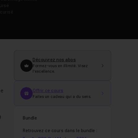
oursé
curisé
Découvrez nos abos
Formez-vous en illimité. Visez
l’excellence.
ie
Offrir ce cours
Faites un cadeau qui a du sens.
c
Bundle
Retrouvez ce cours dans le bundle :