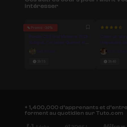
intéresser
5
4.6
Promo -30%
Favori
Bundle CSS Grid Moderne 2026 -
Coder un site 
Subgrid, Container Queries et
responsive de
Layouts Nouvelle Génération
Carl Brison
Enzo Ustar
3h15
3h40
+ 1,400,000 d’apprenants et d’entr
forment au quotidien sur Tuto.com