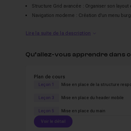
Structure Grid avancée : Organiser son layou
Navigation moderne : Création d'un menu burg
Sidebar stylisée : Design de composants int
Lire la suite de la description
Fluidité totale : Gestion de la typographie et
Code propre : Utilisation des variables CSS p
Qu’allez-vous apprendre dans c
Que vous soyez débutant ou que vous souhaitiez r
donne toutes les clés pour réaliser des sites we
Plan de cours
Pour suivre ce tutoriel dans de bonnes conditions
Leçon 1
Mise en place de la structure resp
Vous devez connaître les bases de CSS Grid.
Leçon 3
Mise en place du header mobile
#1/2: CSS grid en 2026. Fonctions modernes
Leçon 5
Mise en place du main
#2/2: CSS grid en 2026 - Maîtrisez les layouts
Voir le détail
Pour aller plus loin, vous pouvez me rejoindre po