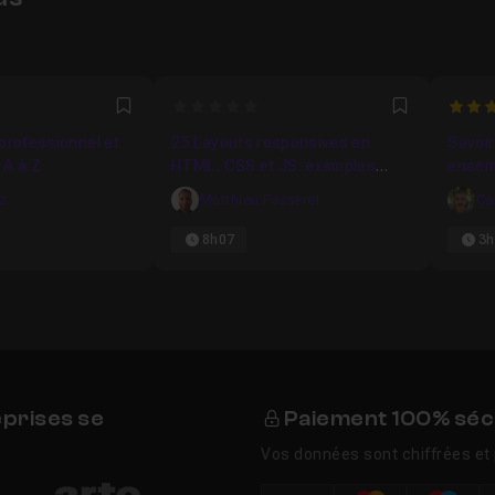
0
4.88
Favori
Favori
professionnel et
25 Layouts responsives en
Savoir
 A à Z
HTML, CSS et JS: exemples
ensem
réels
iz
Matthieu Passerel
Ca
8h07
3h
eprises se
Paiement 100% séc
Vos données sont chiffrées et 