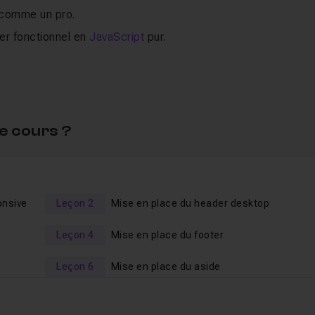
t comme un pro.
er fonctionnel en
JavaScript
pur.
eractifs avec FontAwesome.
 des espacements adaptatifs.
our un design système cohérent.
e cours ?
afraîchir vos compétences en intégration, ce tutoriel vous
b robustes et esthétiques en 2026.
 :
onsive
Leçon 2
Mise en place du header desktop
Leçon 4
Mise en place du footer
Leçon 6
Mise en place du aside
 du futur : Subgrid & Container Queries
ur
une formation complète et certifiante FrontEnd
(financeme