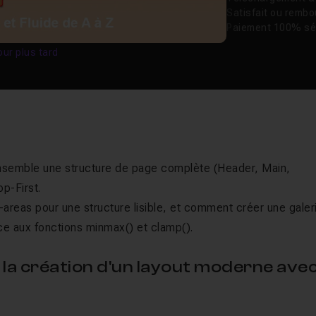
Satisfait ou remb
Paiement 100% sé
our plus tard
ensemble une structure de page complète (Header, Main,
p-First.
areas pour une structure lisible, et comment créer une galer
âce aux fonctions minmax() et clamp().
la création d'un layout moderne ave