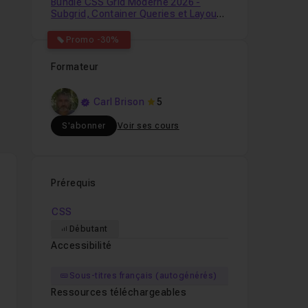
Bundle CSS Grid Moderne 2026 -
Subgrid, Container Queries et Layouts
Nouvelle Génération
Promo -30%
Formateur
Carl Brison
5
S'abonner
Voir ses cours
Prérequis
CSS
Débutant
Accessibilité
Sous-titres français (autogénérés)
Ressources téléchargeables
nt