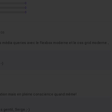
0
0
0
026
s média queries avec le flexbox moderne et le css grid moderne ,
;-)
ation mais en pleine conscience quand même!
 gentil, Serge ;-)