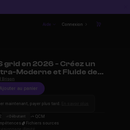
C
Aide
Connexion
Panier
 grid en 2026 - Créez un
tra-Moderne et Fluide de
l Brison
Ajouter au panier
er maintenant, payer plus tard.
En savoir plus
2
QCM
Débutant
compétences
Fichiers sources
isionnage illimité