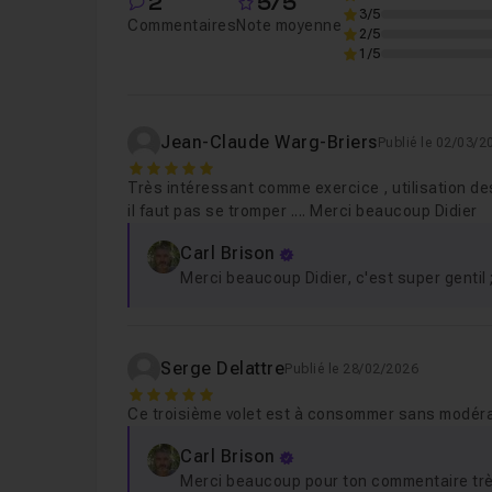
2
5/5
Leçon 6
Mise en place du aside
21m01
3/5
Commentaires
Note moyenne
2/5
1/5
Jean-Claude Warg-Briers
Publié le 02/03/2
5
Très intéressant comme exercice , utilisation de
il faut pas se tromper .... Merci beaucoup Didier
Carl Brison
Merci beaucoup Didier, c'est super gentil 
Serge Delattre
Publié le 28/02/2026
5
Ce troisième volet est à consommer sans modér
Carl Brison
Merci beaucoup pour ton commentaire très