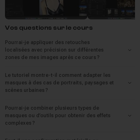
Image
flux de travail et à maîtriser les outils avancés de
Capture One.
Les masques manuels
04m33
Leçon 3
Toute personne utilisant Capture One et désirant
Vos questions sur le cours
approfondir ses connaissances en retouche locale.
Les masques IA
11m41
Leçon 4
Pourrai-je appliquer des retouches
Tous les fichiers source sont fournis (session
localisées avec précision sur différentes
Voir
Capture One contenant les RAW).
zones de mes images après ce cours ?
La Plage Luma
05m43
Leçon 5
Je reste disponible dans le salon d'entraide pour
répondre à vos questions sur ce cours.
Le tutoriel montre-t-il comment adapter les
Je propose en complément une
formation complète à
Exercice 1 - Retouche de Portrait
17m40
masques à des cas de portraits, paysages et
Leçon 6
Voir
Capture One
.
scènes urbaines ?
Exercice 2 - Retouche de paysage
14m08
Leçon 7
Pourrai-je combiner plusieurs types de
masques ou d’outils pour obtenir des effets
Voir
complexes ?
Exercice 3 - Retouche urbaine de nuit
17m0
Leçon 8