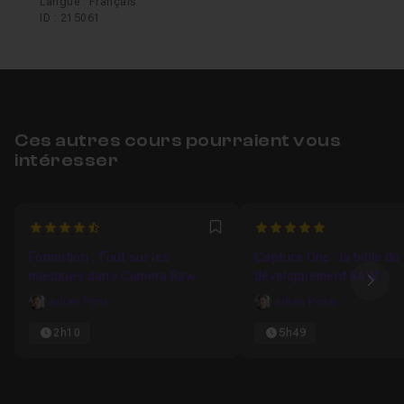
Langue : Français
ID : 215061
Ces autres cours pourraient vous
intéresser
4.5
5
Favori
Formation : Tout sur les
Capture One : la bible du
masques dans Camera Raw
développement RAW
Ima
Julien Pons
Julien Pons
2h10
5h49