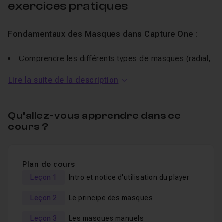
exercices pratiques
Fondamentaux des Masques dans Capture One :
Comprendre les différents types de masques (radial,
linéaire, pinceau, ajustement) et leurs applications.
Lire la suite de la description
Maîtriser l'outil de pinceau de masque : taille, dureté,
flux.
Utiliser les outils de sélection pour des masques
Qu’allez-vous apprendre dans ce
cours ?
complexes et précis.
Retouches Locales Avancées :
Plan de cours
Cibler et corriger l'exposition, le contraste, la
Leçon 1
Intro et notice d'utilisation du player
balance des blancs et les couleurs sur des zones
Leçon 2
Le principe des masques
spécifiques de l'image.
Utiliser les courbes pour des retouches ultra-
Leçon 3
Les masques manuels