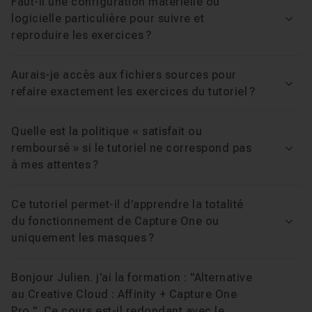
Faut-il une configuration matérielle ou
logicielle particulière pour suivre et
Voir
reproduire les exercices ?
Aurais-je accès aux fichiers sources pour
Voir
refaire exactement les exercices du tutoriel ?
Quelle est la politique « satisfait ou
remboursé » si le tutoriel ne correspond pas
Voir
à mes attentes ?
Ce tutoriel permet-il d’apprendre la totalité
du fonctionnement de Capture One ou
Voir
uniquement les masques ?
Bonjour Julien. j'ai la formation : "Alternative
au Creative Cloud : Affinity + Capture One
Pro ". Ce cours est-il redondant avec le