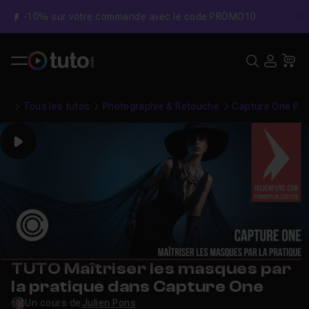
-10% sur votre commande avec le code PROMO10
C
Recher
USE
Pa
Tous les tutos
Photographie & Retouche
Capture One Pro
Play
TUTO Maîtriser les masques par
la pratique dans Capture One
Un cours de
Julien Pons