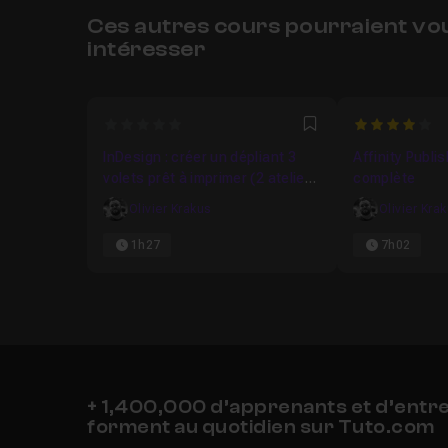
Ces autres cours pourraient vo
intéresser
0
4
Favori
InDesign : créer un dépliant 3
Affinity Publi
volets prêt à imprimer (2 ateliers
complète
complets)
Olivier Krakus
Olivier Kra
1h27
7h02
+ 1,400,000 d’apprenants et d’entr
forment au quotidien sur Tuto.com