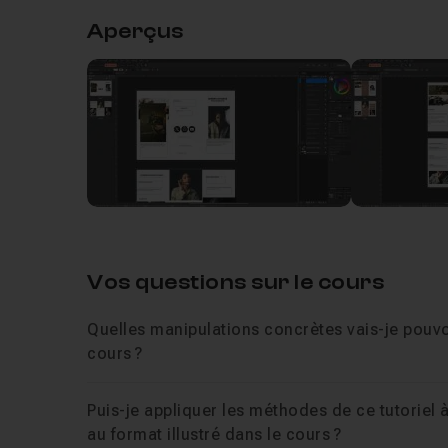
design.
Aperçus
Chapitre 1 : Introduction
02m34
Une
section Entraide
reste ouverte pour poser v
compléments en vidéo.
Intro
Leçon 1
Voir
Pour aller plus loin, découvrez notre module sur
Avant propos
Leçon 2
Chapitre 2 : Atelier 1
47m57
Vos questions sur le cours
Chapitre 3 : Atelier 2
23m04
Quelles manipulations concrètes vais-je pouvoi
cours ?
Chapitre 4 : Conclusion
01m05
Puis-je appliquer les méthodes de ce tutoriel 
au format illustré dans le cours ?