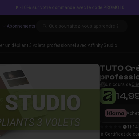
-10% sur votre commande avec le code PROMO10
Search
s
Abonnements
er un dépliant 3 volets professionnel avec Affinity Studio
TUTO Crée
professio
Un cours de
Oli
14,9
Achet
1h14
0
Certificat de 