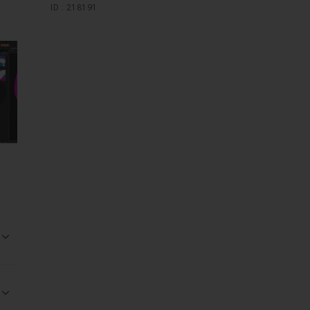
ID : 218191
mages suivantes
Voir la réponse
Voir la réponse