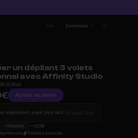
C
Aide
Connexion
Panier
r un dépliant 3 volets
nnel avec Affinity Studio
vier Krakus
9€
Ajouter au panier
er maintenant, payer plus tard.
En savoir plus
QCM
Débutant
compétences
Fichiers sources