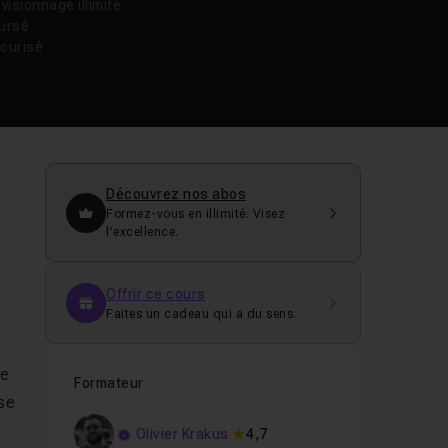
isionnage illimité
oursé
curisé
Découvrez nos abos
Formez-vous en illimité. Visez
l’excellence.
Offrir ce cours
Faites un cadeau qui a du sens.
ie
Formateur
ase
Olivier Krakus
4,7