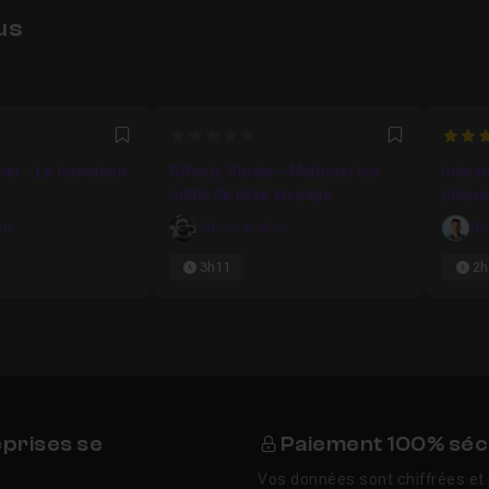
us
0
4.75
Favori
Favori
sher - La formation
Affinity Studio – Maîtriser les
Indesi
outils de mise en page
plaque
kus
Olivier Krakus
Ro
3h11
2h
eprises se
Paiement 100% séc
Vos données sont chiffrées et 