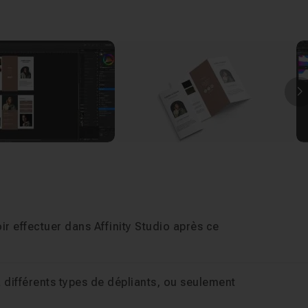
os questions, partager vos dépliants et demander des
Affinity Studio et la mise en page
.
I
r effectuer dans Affinity Studio après ce
à différents types de dépliants, ou seulement