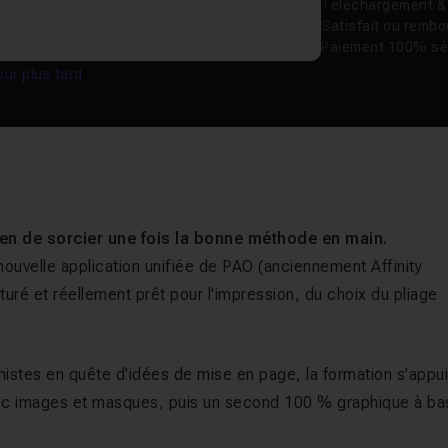
Téléchargement & v
Satisfait ou remb
Paiement 100% sé
our plus tard
rien de sorcier une fois la bonne méthode en main.
 nouvelle application unifiée de PAO (anciennement Affinity
turé et réellement prêt pour l'impression, du choix du pliage
stes en quête d'idées de mise en page, la formation s'appu
avec images et masques, puis un second 100 % graphique à b