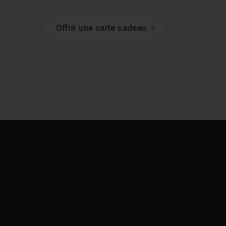
Offrir une carte cadeau
Apprendre un métier
passion.
On connaît tous cette sensation incroyable lorsq
l’enthousiasme et la curiosité nous emportent.