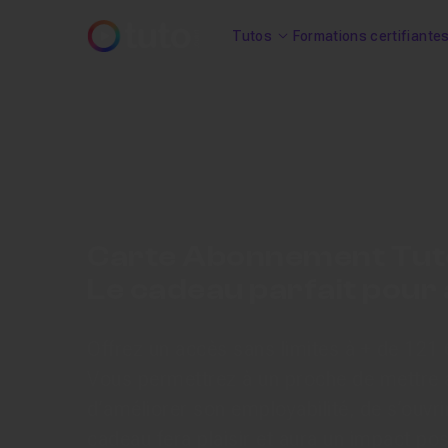
Tutos
Formations certifiante
Carte Abonnement Tut
Le cadeau parfait pour a
Offrez un accès sans limites à + de 121
Vous permettrez à un proche de mettre 
d’améliorer son employabilité, de s’ouvr
cadeau fera plaisir et aura un impact pos