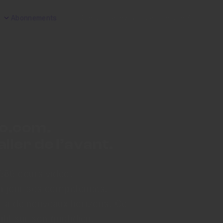
Search
s
Abonnements
o.com.
ller de l’avant.
 686 cours vidéo.
à jour ses compétences,
ir à de nouveaux horizons. Ce
itif sur son quotidien.