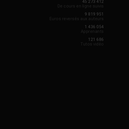
45 273 412
De cours en ligne suivis
9 819 951
Euros reversés aux auteurs
1 436 054
Apprenants
121 686
Tutos vidéo