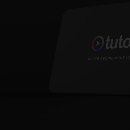
pointus sur des sujets spécifiques et des conseils de pros.
t
vez, en libre accès.
Accès à nos apps Desktop, iOS, Android
Accès aux ressources
Accès aux salons d’entraide
Tests QCM