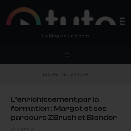
BLOG TUTO.COM
Le blog de tuto.com
ÉTIQUETTE :
ZBRUSH
L’enrichissement par la
formation : Margot et ses
parcours ZBrush et Blender
26 JUIN 2026