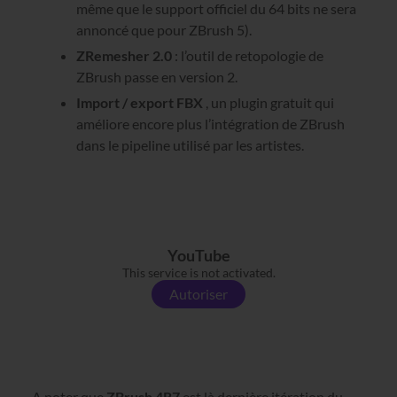
même que le support officiel du 64 bits ne sera
annoncé que pour ZBrush 5).
ZRemesher 2.0
: l’outil de retopologie de
ZBrush passe en version 2.
Import / export FBX
, un plugin gratuit qui
améliore encore plus l’intégration de ZBrush
dans le pipeline utilisé par les artistes.
YouTube
This service is not activated.
Autoriser
A noter que
ZBrush 4R7
est là dernière itération du