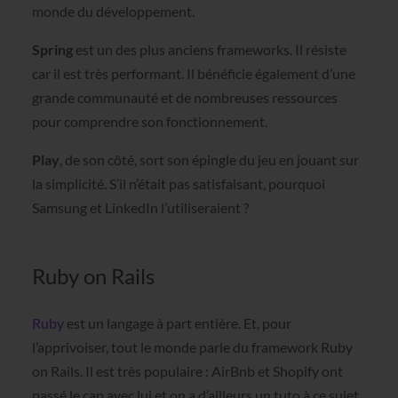
monde du développement.
Spring
est un des plus anciens frameworks. Il résiste
car il est très performant. Il bénéficie également d’une
grande communauté et de nombreuses ressources
pour comprendre son fonctionnement.
Play
, de son côté, sort son épingle du jeu en jouant sur
la simplicité. S’il n’était pas satisfaisant, pourquoi
Samsung et LinkedIn l’utiliseraient ?
Ruby on Rails
Ruby
est un langage à part entière. Et, pour
l’apprivoiser, tout le monde parle du framework Ruby
on Rails. Il est très populaire : AirBnb
et Shopify ont
passé le cap avec lui et on a d’ailleurs un tuto à ce sujet