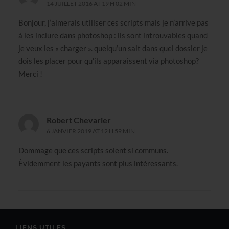
14 JUILLET 2016 AT 19 H 02 MIN
Bonjour, j’aimerais utiliser ces scripts mais je n’arrive pas
à les inclure dans photoshop : ils sont introuvables quand
je veux les « charger ». quelqu’un sait dans quel dossier je
dois les placer pour qu’ils apparaissent via photoshop?
Merci !
Robert Chevarier
6 JANVIER 2019 AT 12 H 59 MIN
Dommage que ces scripts soient si communs.
Évidemment les payants sont plus intéressants.
LIENS UTILES