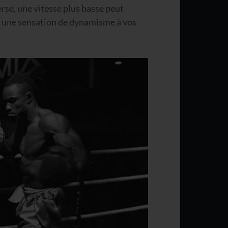
erse, une vitesse plus basse peut
 une sensation de dynamisme à vos