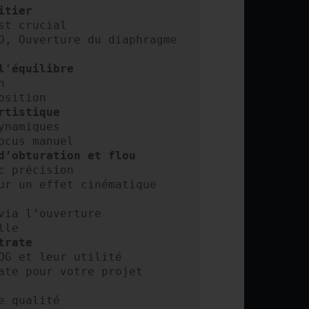
itier
t crucial

O, Ouverture du diaphragme 
l'équilibre


namiques

d’obturation et flou
 précision

via l’ouverture

trate
OG et leur utilité

 qualité
