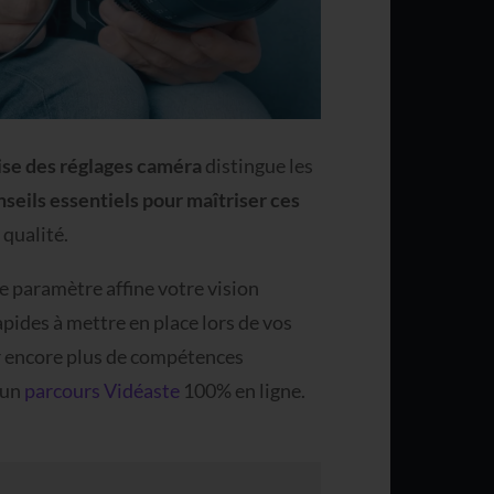
ise des réglages caméra
distingue les
nseils essentiels pour maîtriser ces
 qualité.
e paramètre affine votre vision
apides à mettre en place lors de vos
ir encore plus de compétences
 un
parcours Vidéaste
100% en ligne.