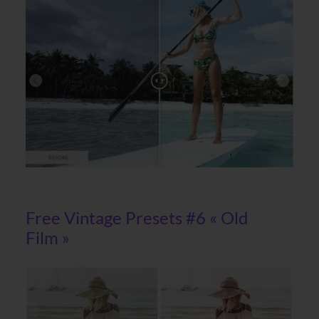
Free Vintage Presets #6 « Old
Film »