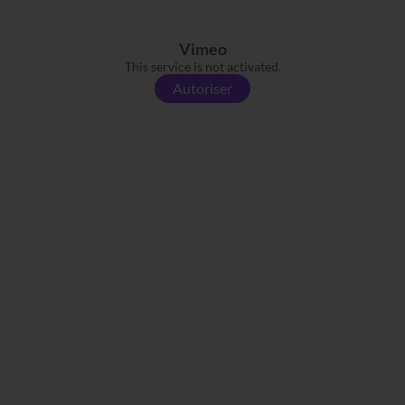
Vimeo
This service is not activated.
Autoriser
Source :
Mister GU