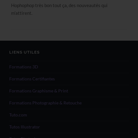
Hophophop très bon tout ça, des nouveautés qui
m’attirent.
LIENS UTILES
Formations 3D
Formations Certifiantes
Formations Graphisme & Print
Formations Photographie & Retouche
Tuto.com
Tutos Illustrator