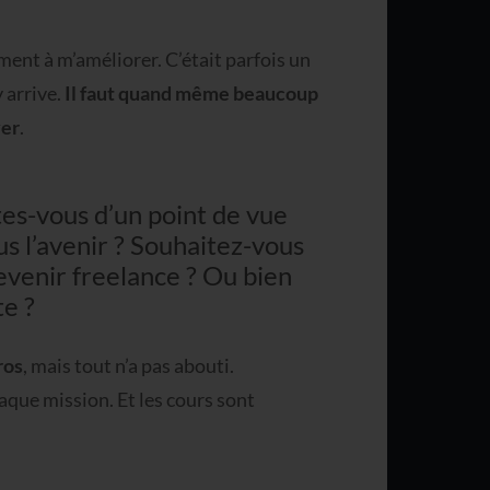
ment à m’améliorer. C’était parfois un
 arrive.
Il faut quand même beaucoup
ver
.
êtes-vous d’un point de vue
 l’avenir ? Souhaitez-vous
evenir freelance ? Ou bien
te ?
ros
, mais tout n’a pas abouti.
aque mission. Et les cours sont