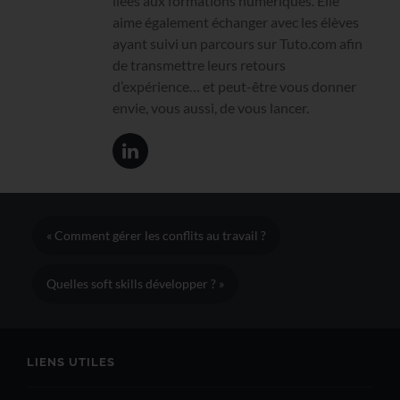
liées aux formations numériques. Elle
aime également échanger avec les élèves
ayant suivi un parcours sur Tuto.com afin
de transmettre leurs retours
d’expérience… et peut-être vous donner
envie, vous aussi, de vous lancer.
« Comment gérer les conflits au travail ?
Quelles soft skills développer ? »
LIENS UTILES