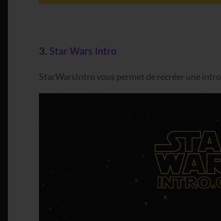
3.
Star Wars Intro
StarWarsIntro vous permet de recréer une intro