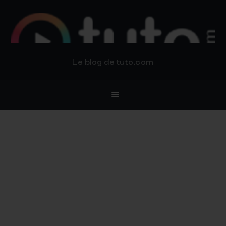
BLOG TUTO.COM
Le blog de tuto.com
Les Crados 30 ans plus tard
sous Photoshop
3 JANVIER 2021