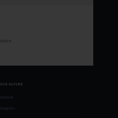
ntaire.
OUS SUIVRE
acebook
nstagram