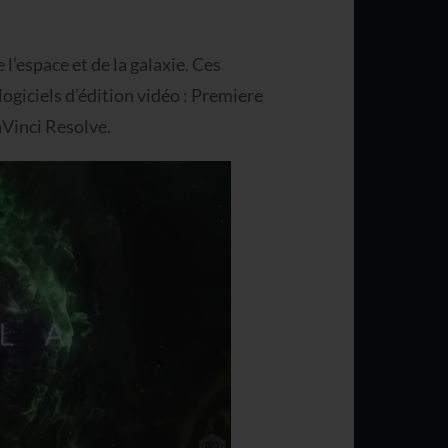
l’espace et de la galaxie. Ces
ogiciels d’édition vidéo : Premiere
Vinci Resolve.