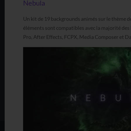
Nebula
Un kit de 19 backgrounds animés sur le thème de 
éléments sont compatibles avec la majorité des l
Pro, After Effects, FCPX, Media Composer et Da