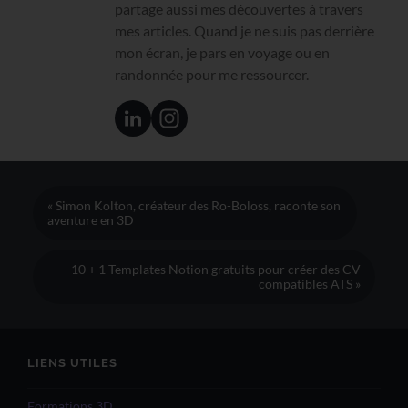
partage aussi mes découvertes à travers
mes articles. Quand je ne suis pas derrière
mon écran, je pars en voyage ou en
randonnée pour me ressourcer.
« Simon Kolton, créateur des Ro-Boloss, raconte son
aventure en 3D
10 + 1 Templates Notion gratuits pour créer des CV
compatibles ATS »
LIENS UTILES
Formations 3D