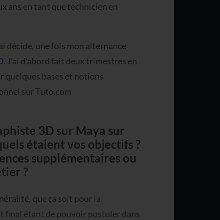
ux ans en tant que technicien en
ai décidé, une fois mon alternance
D
. J’ai d’abord fait deux trimestres en
ir quelques bases et notions
sionnel sur Tuto.com
raphiste 3D sur Maya sur
els étaient vos objectifs ?
tences supplémentaires ou
ier ?
éralité, que ça soit pour la
t final étant de pouvoir postuler dans