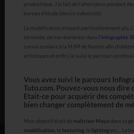
productique. J’ai fait de l’alternance pendant de
bureau d’étude (dessin industriel).
La modélisation m’ayant particulièrement plu, j’
terminée, de me réorienter dans
l’infographie 3
cursus scolaire à la MJM de Nantes afin d’obten
artistiques et enfin j’ai suivi le parcours profes
Vous avez suivi le parcours Infog
Tuto.com. Pouvez-vous nous dire qu
Etait-ce pour acquérir des compé
bien changer complètement de mét
Mon objectif était de
maîtriser Maya
dans sa gén
modélisation
, le
texturing
, le
lighting
etc… Le bu