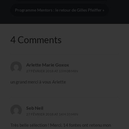
Programme Mentors : le retour de Gilles Pfeiffer »
4 Comments
Arlette Marie Goxox
27 FÉVRIER 2018 AT 13 H 08 MIN
un grand merci à vous Arlette
Seb Neil
27 FÉVRIER 2018 AT 14 H 33 MIN
Très belle sélection ! Merci. 14 fontes ont retenu mon