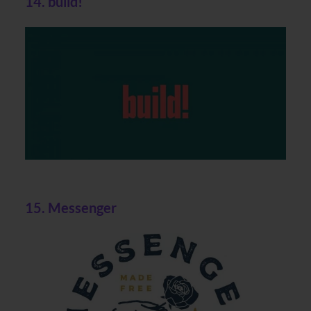
14. build!
15. Messenger