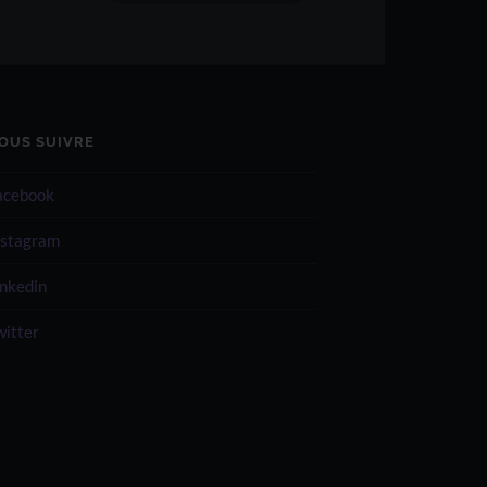
OUS SUIVRE
acebook
nstagram
inkedin
witter