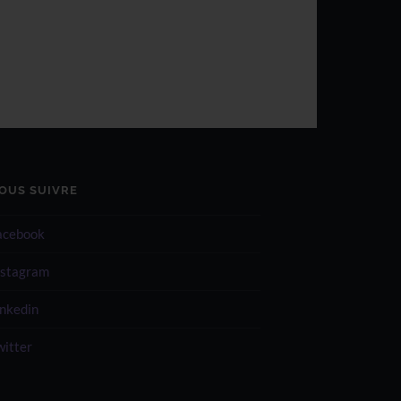
OUS SUIVRE
acebook
nstagram
inkedin
witter