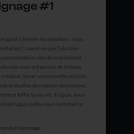
ignage #1
tre appel à témoin facebookien : nous
nvitation !) savoir ce que Tuto.com
personnelle (si rien de trop intime).
 Tuto.com vous ont permis de trouver
réative, lancer une nouvelle activité,
 web et studios de création du moment,
ement kiffer la vie, etc. En gros, nous
hel Fugain, jadis, nous racontait la
ous rendre hommage.