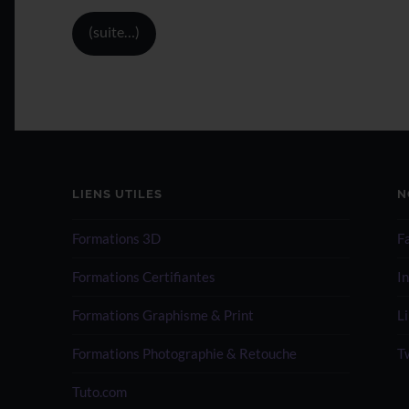
(suite…)
LIENS UTILES
N
Formations 3D
F
Formations Certifiantes
I
Formations Graphisme & Print
L
Formations Photographie & Retouche
T
Tuto.com