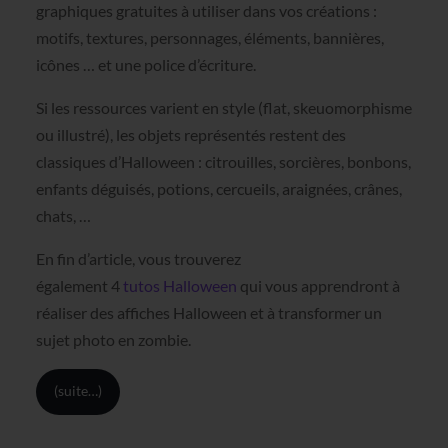
graphiques gratuites à utiliser dans vos créations :
motifs, textures, personnages, éléments, bannières,
icônes … et une police d’écriture.
Si les ressources varient en style (flat, skeuomorphisme
ou illustré), les objets représentés restent des
classiques d’Halloween : citrouilles, sorcières, bonbons,
enfants déguisés, potions, cercueils, araignées, crânes,
chats, …
En fin d’article, vous trouverez
également 4
tutos Halloween
qui vous apprendront à
réaliser des affiches Halloween et à transformer un
sujet photo en zombie.
(suite…)