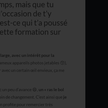
emps, mais que tu
l’occasion de t’y
st-ce qui t’a poussé
 cette formation sur
s large, avec un intérêt pour la
ameux appareils photos jetables 😙),
r avec un certain œil envieux, ça me
ec un peu d’avance 😄,
un « ras le bol
oin de changement. C’est ainsi que
je
en profite pour remercier très