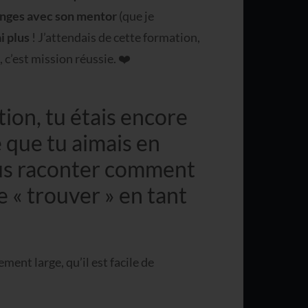
anges avec son mentor
(que je
i plus
! J’attendais de cette formation,
, c’est mission réussie. ❤️
ion, tu étais encore
e que tu aimais en
us raconter comment
e « trouver » en tant
ent large, qu’il est facile de