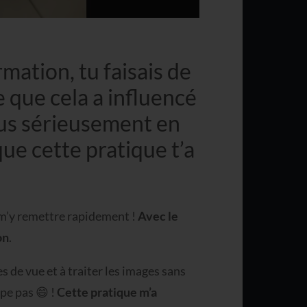
ation, tu faisais de
 que cela a influencé
lus sérieusement en
ue cette pratique t’a
e m’y remettre rapidement !
Avec le
on
.
s de vue et à traiter les images sans
mpe pas 😄 !
Cette pratique m’a