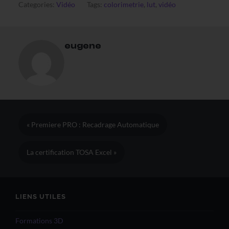
Categories:
Vidéo
Tags:
colorimetrie
,
lut
,
vidéo
eugene
« Premiere PRO : Recadrage Automatique
La certification TOSA Excel »
LIENS UTILES
Formations 3D