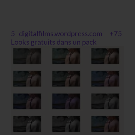
5- digitalfilms.wordpress.com – +75
Looks gratuits dans un pack