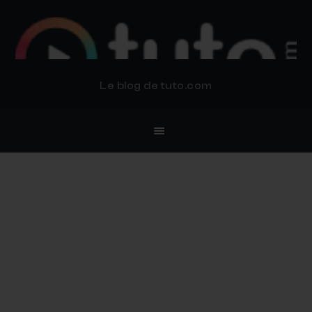
BLOG TUTO.COM
Le blog de tuto.com
8 scripts After Effects
gratuits et « Fixez votre
propre prix » à télécharger
31 OCTOBRE 2018