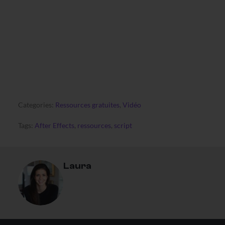
Partagez-le avec votre entourage et votre
réseau :)
Découvrez régulièrement des tips pratiques
& ressources essentielles en vous abonnant à la
newsletter !
Categories:
Ressources gratuites
,
Vidéo
Tags:
After Effects
,
ressources
,
script
Laura