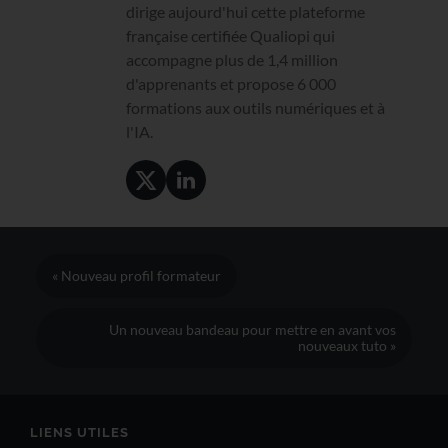
dirige aujourd'hui cette plateforme
française certifiée Qualiopi qui
accompagne plus de 1,4 million
d'apprenants et propose 6 000
formations aux outils numériques et à
l'IA.
« Nouveau profil formateur
Un nouveau bandeau pour mettre en avant vos
nouveaux tuto »
LIENS UTILES