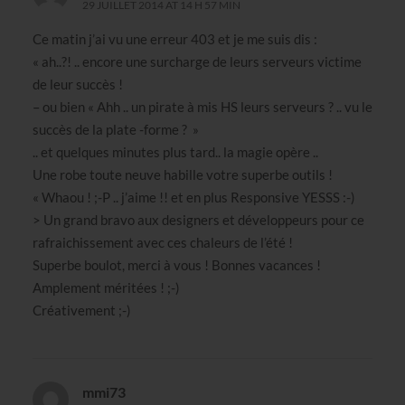
29 JUILLET 2014 AT 14 H 57 MIN
Ce matin j’ai vu une erreur 403 et je me suis dis :
« ah..?! .. encore une surcharge de leurs serveurs victime
de leur succès !
– ou bien « Ahh .. un pirate à mis HS leurs serveurs ? .. vu le
succès de la plate -forme ? »
.. et quelques minutes plus tard.. la magie opère ..
Une robe toute neuve habille votre superbe outils !
« Whaou ! ;-P .. j’aime !! et en plus Responsive YESSS :-)
> Un grand bravo aux designers et développeurs pour ce
rafraichissement avec ces chaleurs de l’été !
Superbe boulot, merci à vous ! Bonnes vacances !
Amplement méritées ! ;-)
Créativement ;-)
mmi73