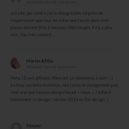
29 JUILLET 2014 AT 15 H 36 MIN
Joli site, par contre j’ai la désagréable surprise de
m’apercevoir que tous les tutos que j’avais dans mon
player doivent être à nouveau téléchargés. Il n’y a plus
rien . Pas très content…
Martin #Zi0u
29 JUILLET 2014 AT 16 H 57 MIN
Haha ! Exact @Robin, Weecast ça commence à daté ! :)
En tous cas belle évolution, moi j’aime le changement puis
c’est vrai que l’ancien design faisait « vieux ». J’adhère
totalement ce design ; version 2014 en flat design. ;)
Sitejmr