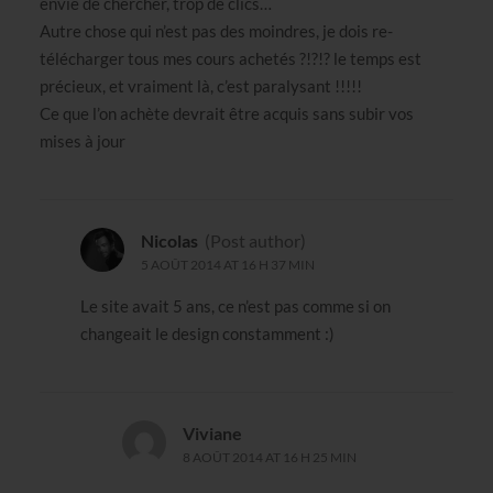
envie de chercher, trop de clics…
Autre chose qui n’est pas des moindres, je dois re-
télécharger tous mes cours achetés ?!?!? le temps est
précieux, et vraiment là, c’est paralysant !!!!!
Ce que l’on achète devrait être acquis sans subir vos
mises à jour
Nicolas
(Post author)
5 AOÛT 2014 AT 16 H 37 MIN
Le site avait 5 ans, ce n’est pas comme si on
changeait le design constamment :)
Viviane
8 AOÛT 2014 AT 16 H 25 MIN