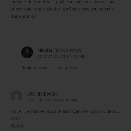
lorsque …leformateur… publie un nouveau cours », super,
et pourquoi ne pas ajouter la même chose pour avertir
d’une promo?
f
Nicolas
(Post author)
11 AOÛT 2014 AT 10 H 23 MIN
Bonjour Frédéric : c’est prévu !
JUCHNIEWSKI
30 JUILLET 2014 AT 22 H 47 MIN
HELP… je n’arrive plus à télécharger mes achats vidéos…
S.O.S
Stefan.