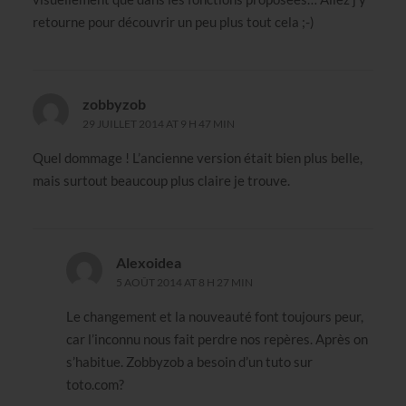
retourne pour découvrir un peu plus tout cela ;-)
zobbyzob
29 JUILLET 2014 AT 9 H 47 MIN
Quel dommage ! L’ancienne version était bien plus belle,
mais surtout beaucoup plus claire je trouve.
Alexoidea
5 AOÛT 2014 AT 8 H 27 MIN
Le changement et la nouveauté font toujours peur,
car l’inconnu nous fait perdre nos repères. Après on
s’habitue. Zobbyzob a besoin d’un tuto sur
toto.com?