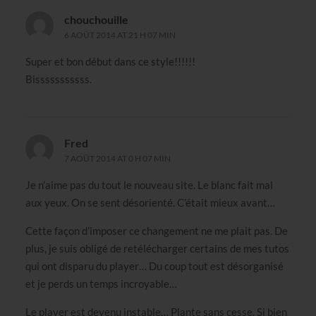
chouchouille
6 AOÛT 2014 AT 21 H 07 MIN
Super et bon début dans ce style!!!!!!
Bisssssssssss.
Fred
7 AOÛT 2014 AT 0 H 07 MIN
Je n’aime pas du tout le nouveau site. Le blanc fait mal
aux yeux. On se sent désorienté. C’était mieux avant…
Cette façon d’imposer ce changement ne me plait pas. De
plus, je suis obligé de retélécharger certains de mes tutos
qui ont disparu du player… Du coup tout est désorganisé
et je perds un temps incroyable…
Le player est devenu instable… Plante sans cesse. Si bien