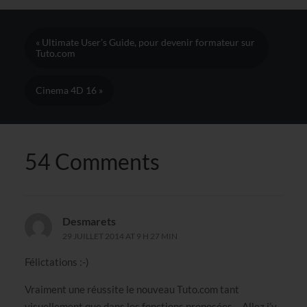
« Ultimate User’s Guide, pour devenir formateur sur
Tuto.com
Cinema 4D 16 »
54 Comments
Desmarets
29 JUILLET 2014 AT 9 H 27 MIN
Félictations :-)
Vraiment une réussite le nouveau Tuto.com tant
visuellement que dans les fonctions proposées… Allez j’y