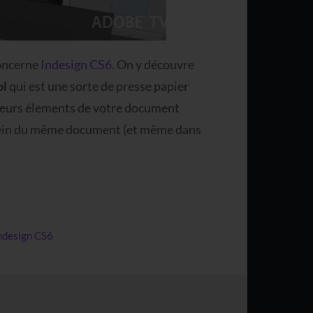
concerne
Indesign CS6
. On y découvre
ol
qui est une sorte de presse papier
usieurs élements de votre document
u sein du même document (et même dans
ndesign CS6