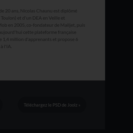
de 20 ans, Nicolas Chaunu est diplômé
Toulon) et d'un DEA en Veille et
Mob en 2005, co-fondateur de Mailjet, puis
aujourd'hui cette plateforme française
e 1,4 million d'apprenants et propose 6
 l'IA.
Téléchargez le PSD de Joolz »