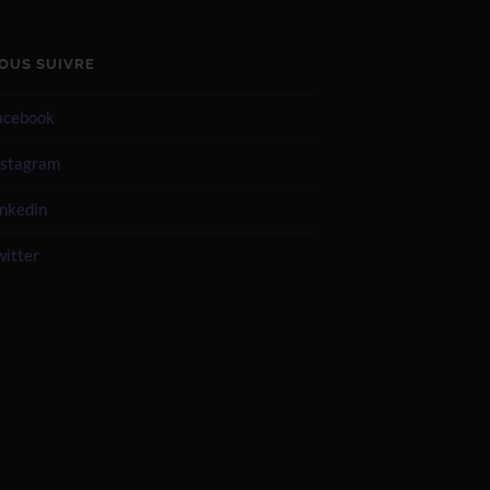
OUS SUIVRE
acebook
nstagram
inkedin
witter