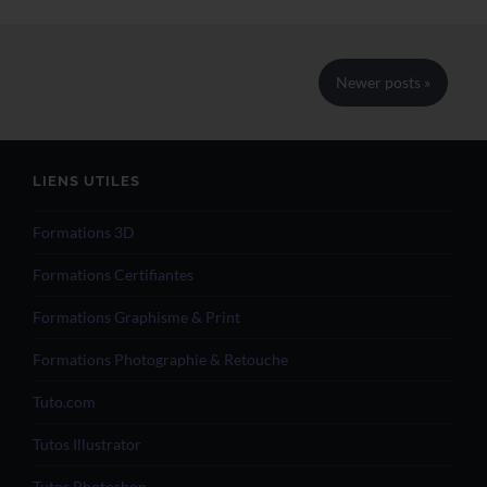
Newer
posts
»
LIENS UTILES
Formations 3D
Formations Certifiantes
Formations Graphisme & Print
Formations Photographie & Retouche
Tuto.com
Tutos Illustrator
Tutos Photoshop