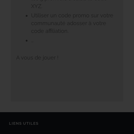
XYZ.
Utiliser un code promo sur votre
communauté adosser à votre
code affiliation.
…
A vous de jouer !
LIENS UTILES