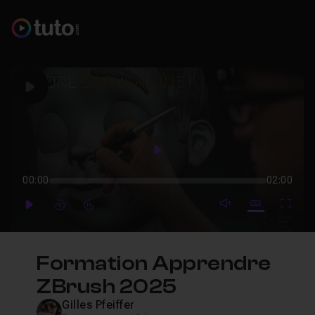
Play
Play
00:00
02:00
mute video
Subtitles
Full
Play
Forward
Forward
Formation Apprendre
ZBrush 2025
Gilles Pfeiffer