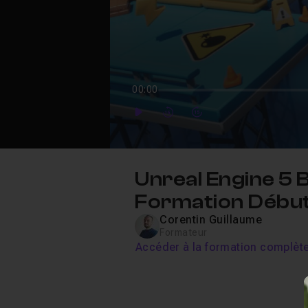
00:00
Play
Forward
Forward
Unreal Engine 5 B
Formation Début
Corentin Guillaume
Formateur
Accéder à la formation complèt