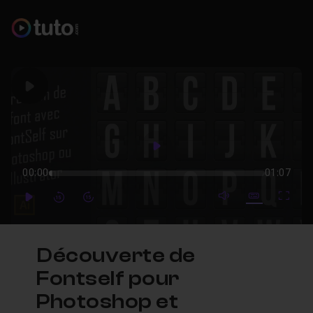
Play
Play
00:00
01:07
mute video
Subtitles
Full
Play
Forward
Forward
Découverte de
Fontself pour
Photoshop et