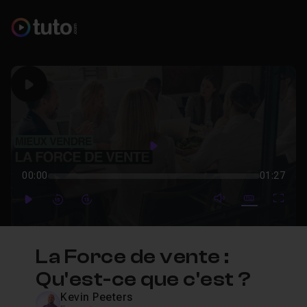
Play
Play
00:00
01:27
mute video
Subtitles
Full
Play
Forward
Forward
La Force de vente :
Qu'est-ce que c'est ?
Kevin Peeters