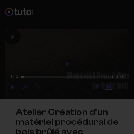
Play
Play
00:00
00:35
mute video
Subtitles
Full
Play
Forward
Forward
Atelier Création d'un
matériel procédural de
bois brûlé avec