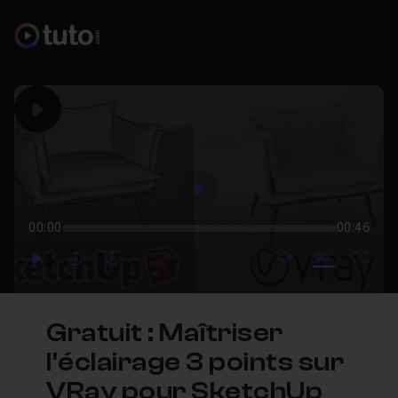
Play
Play
00:00
00:46
mute video
Subtitles
Full
Play
Forward
Forward
Gratuit : Maîtriser
l'éclairage 3 points sur
VRay pour SketchUp