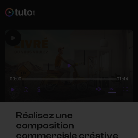
Play
Play
00:00
01:44
mute video
Subtitles
Full
Play
Forward
Forward
Réalisez une
composition
commerciale créative