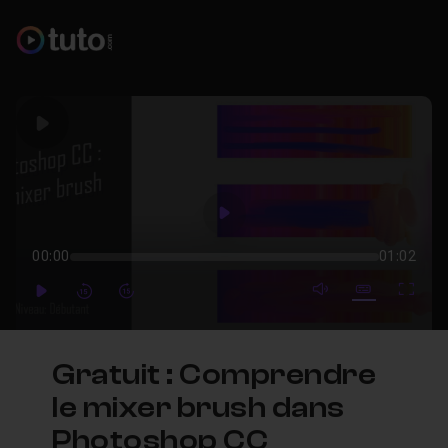
Play
Play
00:00
01:02
mute video
Subtitles
Full
Play
Forward
Forward
Gratuit : Comprendre
le mixer brush dans
Photoshop CC