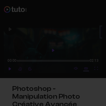
Play
Play
00:00
02:13
mute video
Subtitles
Full
Play
Forward
Forward
Photoshop -
Manipulation Photo
Créative Avancée