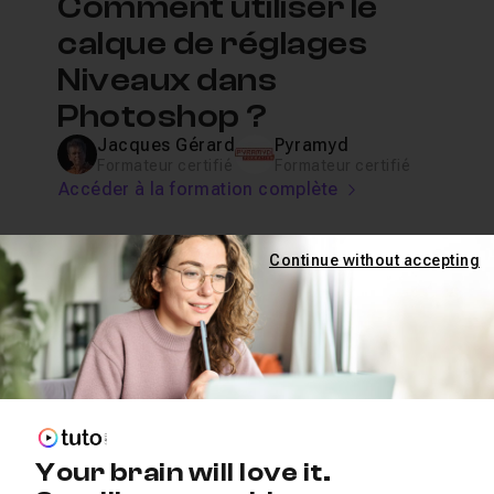
Comment utiliser le
calque de réglages
Niveaux dans
Photoshop ?
Jacques Gérard
Pyramyd
Formateur certifié
Formateur certifié
Accéder à la formation complète