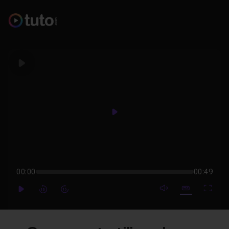
Play
Play
00:00
00:49
mute video
Subtitles
Full
Play
Forward
Forward