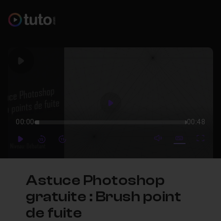
Play
Play
00:00
00:48
mute video
Subtitles
Full
Play
Forward
Forward
Astuce Photoshop
gratuite : Brush point
de fuite