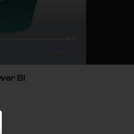
01:18
mute video
Subtitles
Fullscreen
wer BI