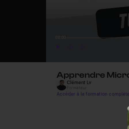
00:00
Play
Forward
Forward
Apprendre Micros
Clément Lv
Formateur
Accéder à la formation complèt