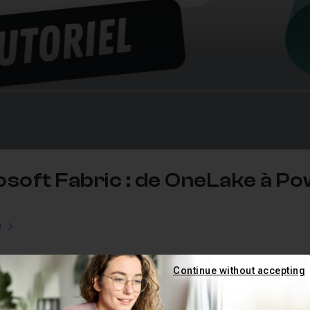
oft Fabric : de OneLake à Po
e