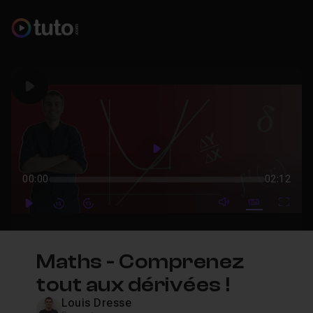
Play
Play
00:00
02:12
mute video
Subtitles
Full
Play
Forward
Forward
Maths - Comprenez
tout aux dérivées !
Louis Dresse