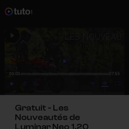
Play
Play
00:00
07:55
mute video
Subtitles
Full
Play
Forward
Forward
Gratuit - Les
Nouveautés de
Luminar Neo 1.20