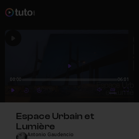
Play
Play
00:00
06:01
mute video
Subtitles
Full
Play
Forward
Forward
Espace Urbain et
Lumière
Antonio Gaudencio