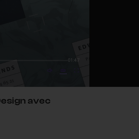
01:47
mute video
Subtitles
Fullscreen
Design avec