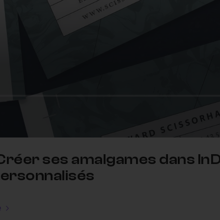
 Créer ses amalgames dans In
personnalisés
e