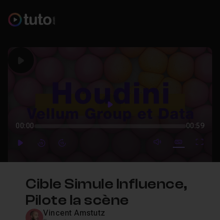
Play
Play
00:00
00:59
mute video
Subtitles
Full
Play
Forward
Forward
Cible Simule Influence,
Pilote la scène
Vincent Amstutz