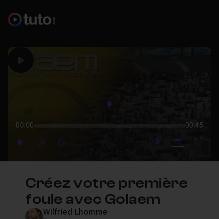
Play
Play
00:00
00:45
mute video
Subtitles
Full
Play
Forward
Forward
Créez votre première
foule avec Golaem
Wilfried Lhomme